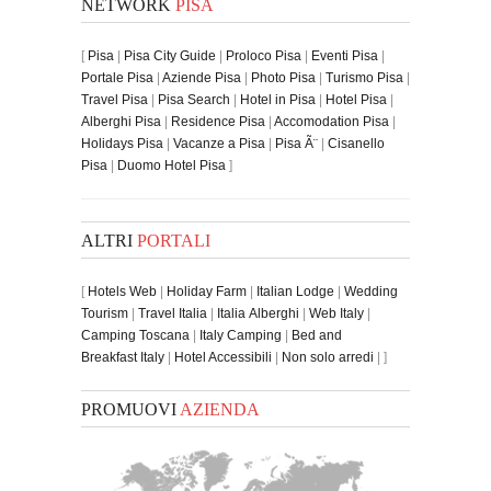
NETWORK
PISA
[
Pisa
|
Pisa City Guide
|
Proloco Pisa
|
Eventi Pisa
|
Portale Pisa
|
Aziende Pisa
|
Photo Pisa
|
Turismo Pisa
|
Travel Pisa
|
Pisa Search
|
Hotel in Pisa
|
Hotel Pisa
|
Alberghi Pisa
|
Residence Pisa
|
Accomodation Pisa
|
Holidays Pisa
|
Vacanze a Pisa
|
Pisa Ã¨
|
Cisanello
Pisa
|
Duomo Hotel Pisa
]
ALTRI
PORTALI
[
Hotels Web
|
Holiday Farm
|
Italian Lodge
|
Wedding
Tourism
|
Travel Italia
|
Italia Alberghi
|
Web Italy
|
Camping Toscana
|
Italy Camping
|
Bed and
Breakfast Italy
|
Hotel Accessibili
|
Non solo arredi
| ]
PROMUOVI
AZIENDA