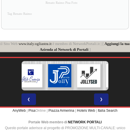
Renato Raimo Pisa Foto
Tag Renato Raimo
il Sito Web
www.italy.ogliastra.it
è membro di NetworkPortali.it | [
Aggiungi la tua
Azienda al Network di Portali
]
❮
❯
AnyWeb
|
Pisa
Online |
Piazza Armerina
|
Hotels Web
|
Italia Search
Portale Web membro di
NETWORK PORTALI
Questo portale aderisce al progetto di PROMOZIONE MULTI-CANALE: unico