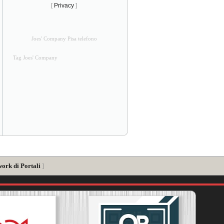
[
Privacy
]
Joes' Company Pisa telefono
Tag Joes' Company
work di Portali
]