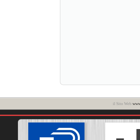
il Sito Web
www.