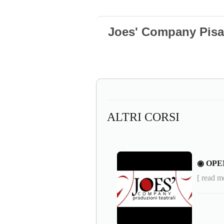
Joes' Company Pisa
ALTRI CORSI
◉ OPE
[ read m