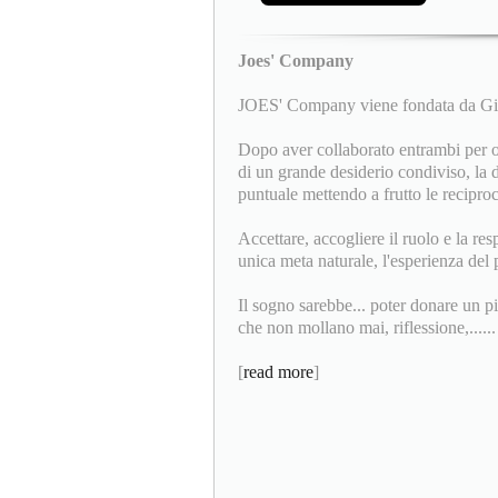
Joes' Company
JOES' Company viene fondata da Giu
Dopo aver collaborato entrambi per
di un grande desiderio condiviso, la d
puntuale mettendo a frutto le recipro
Accettare, accogliere il ruolo e la res
unica meta naturale, l'esperienza del p
Il sogno sarebbe... poter donare un p
che non mollano mai, riflessione,......
[
read more
]