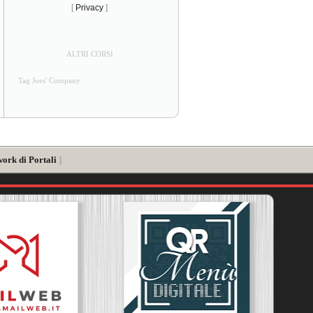
[
Privacy
]
ALTRI CORSI
Tag Joes' Company
work di Portali
]