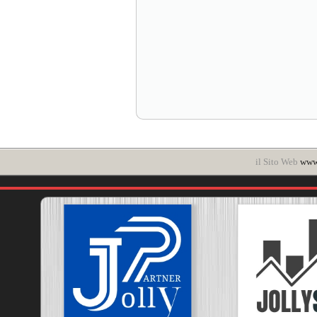
il Sito Web
www.