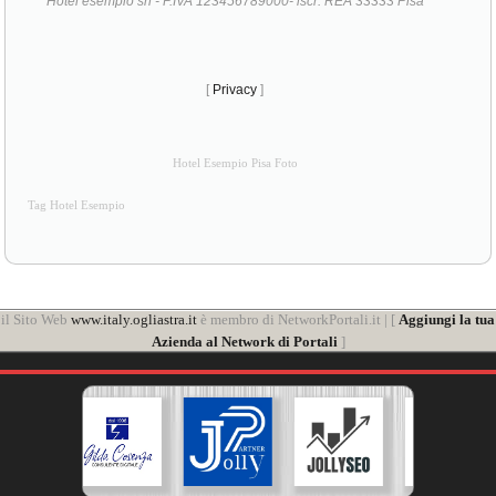
Hotel esempio srl - P.IVA 123456789000- iscr. REA 33333 Pisa
[
Privacy
]
Hotel Esempio Pisa Foto
Tag Hotel Esempio
il Sito Web
www.italy.ogliastra.it
è membro di NetworkPortali.it | [
Aggiungi la tua
Azienda al Network di Portali
]