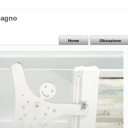
 bagno
Home
Ubicazione