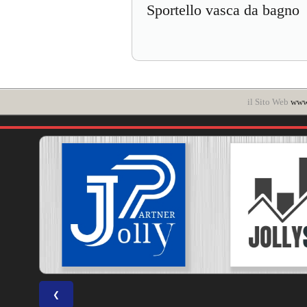
Sportello vasca da bagn
il Sito Web
www.
❮