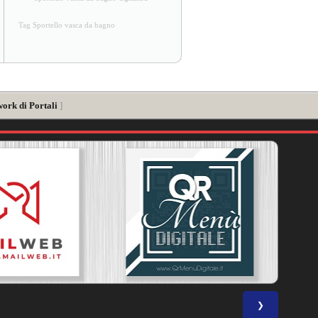
Tag Sportello vasca da bagno
work di Portali
]
❯