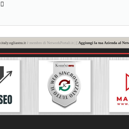
o
italy.ogliastra.it
è membro di NetworkPortali.it | [
Aggiungi la tua Azienda al Net