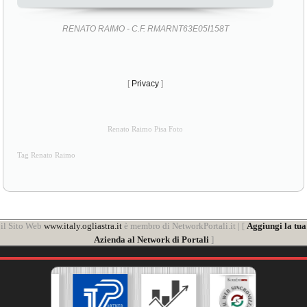
RENATO RAIMO - C.F. RMARNT63E05I158T
[
Privacy
]
Renato Raimo Pisa Foto
Tag Renato Raimo
il Sito Web
www.italy.ogliastra.it
è membro di NetworkPortali.it | [
Aggiungi la tua
Azienda al Network di Portali
]