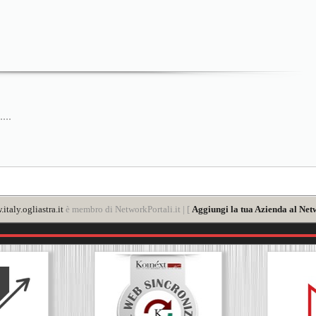
...
italy.ogliastra.it
è membro di NetworkPortali.it | [
Aggiungi la tua Azienda al Net