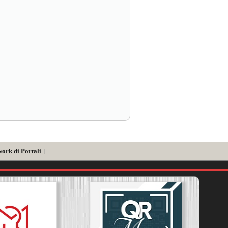
work di Portali
]