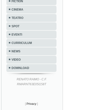
FICTION
CINEMA
TEATRO
SPOT
EVENTI
CURRICULUM
NEWS
VIDEO
DOWNLOAD
RENATO RAIMO - C.F.
RMARNT63E05I158T
[
Privacy
]