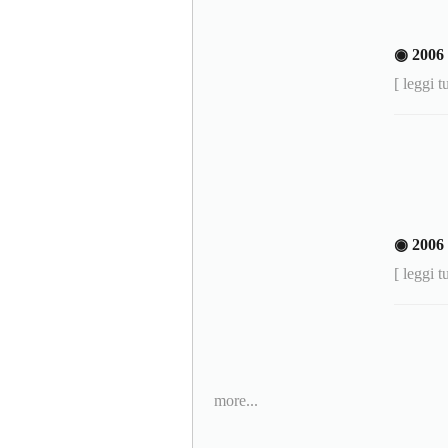
◉ 200
[ leggi t
◉ 200
[ leggi t
more...