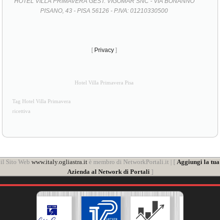
HOTEL VILLA PRIMAVERA GEST. VIGOMAR SNC - VIA BONANNO
PISANO, 43 - PISA 56126 - P.IVA: 01210330500
[
Privacy
]
Hotel Villa Primavera Pisa
Tag Hotel Villa Primavera
ricettiva
il Sito Web
www.italy.ogliastra.it
è membro di NetworkPortali.it | [
Aggiungi la tua
Azienda al Network di Portali
]