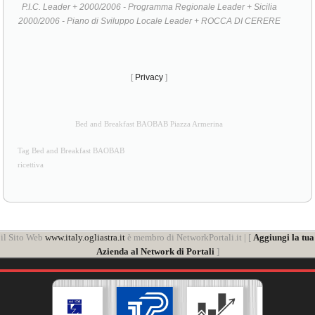
P.I.C. Leader + 2000/2006 - Programma Regionale Leader + Sicilia
2000/2006 - Piano di Sviluppo Locale Leader + ROCCA DI CERERE
[
Privacy
]
Bed and Breakfast BAOBAB Piazza Armerina
Tag Bed and Breakfast BAOBAB
ricettiva
il Sito Web
www.italy.ogliastra.it
è membro di NetworkPortali.it | [
Aggiungi la tua
Azienda al Network di Portali
]