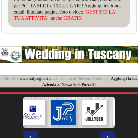
per PC, TABLET e CELLULARI! Aggiungi telefono,
email, illimitate pagine, foto e video.
GESTISCI LA
TUA ATTIVITA': anche GRATIS!
il Sito Web
www.italy.ogliastra.it
è membro di NetworkPortali.it | [
Aggiungi la tua
Azienda al Network di Portali
]
❮
❯